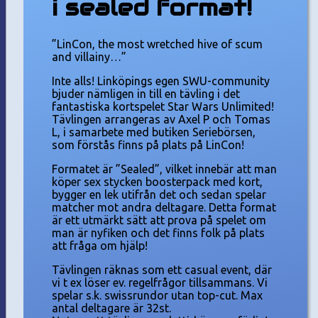
i sealed format!
”LinCon, the most wretched hive of scum
and villainy…”
Inte alls! Linköpings egen SWU-community
bjuder nämligen in till en tävling i det
fantastiska kortspelet Star Wars Unlimited!
Tävlingen arrangeras av Axel P och Tomas
L, i samarbete med butiken Seriebörsen,
som förstås finns på plats på LinCon!
Formatet är ”Sealed”, vilket innebär att man
köper sex stycken boosterpack med kort,
bygger en lek utifrån det och sedan spelar
matcher mot andra deltagare. Detta format
är ett utmärkt sätt att prova på spelet om
man är nyfiken och det finns folk på plats
att fråga om hjälp!
Tävlingen räknas som ett casual event, där
vi t ex löser ev. regelfrågor tillsammans. Vi
spelar s.k. swissrundor utan top-cut. Max
antal deltagare är 32st.