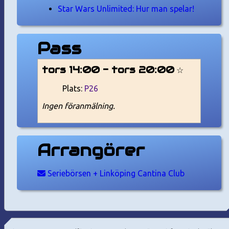
Star Wars Unlimited: Hur man spelar!
Pass
tors 14:00 - tors 20:00
☆
Plats:
P26
Ingen föranmälning.
Arrangörer
Seriebörsen + Linköping Cantina Club