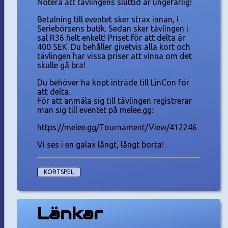
Notera att tävlingens sluttid är ungefärlig!
Betalning till eventet sker strax innan, i
Seriebörsens butik. Sedan sker tävlingen i
sal R36 helt enkelt! Priset för att delta är
400 SEK. Du behåller givetvis alla kort och
tävlingen har vissa priser att vinna om det
skulle gå bra!
Du behöver ha köpt inträde till LinCon för
att delta.
För att anmäla sig till tävlingen registrerar
man sig till eventet på melee.gg:
https://melee.gg/Tournament/View/412246
Vi ses i en galax långt, långt borta!
KORTSPEL
Länkar