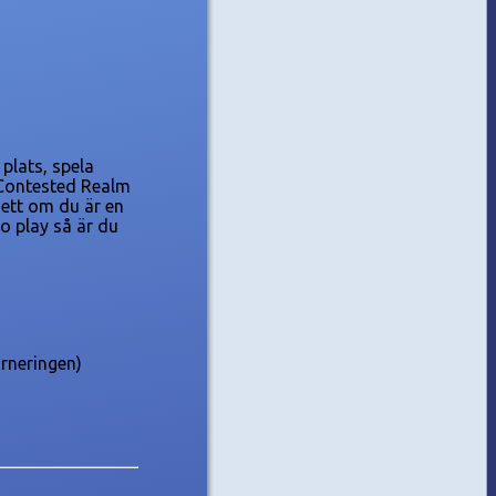
plats, spela
y Contested Realm
ett om du är en
to play så är du
urneringen)