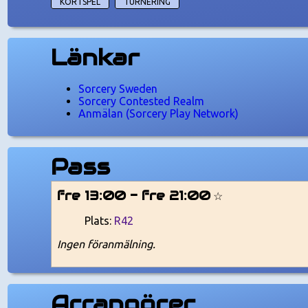
KORTSPEL
TURNERING
Länkar
Sorcery Sweden
Sorcery Contested Realm
Anmälan (Sorcery Play Network)
Pass
fre 13:00 - fre 21:00
☆
Plats:
R42
Ingen föranmälning.
Arrangörer